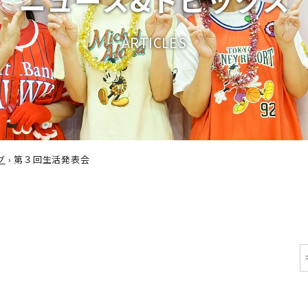
A
R
T
I
C
L
E
S
グ
›
第３回生活発表会