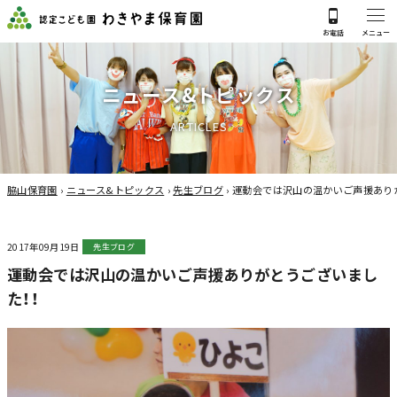
ニ
ュ
ー
ス
&
ト
ピ
ッ
ク
ス
A
R
T
I
C
L
E
S
脇山保育園
›
ニュース&トピックス
›
先生ブログ
›
運動会では沢山の温かいご声援ありが
2017年09月19日
先生ブログ
運動会では沢山の温かいご声援ありがとうございまし
た！！