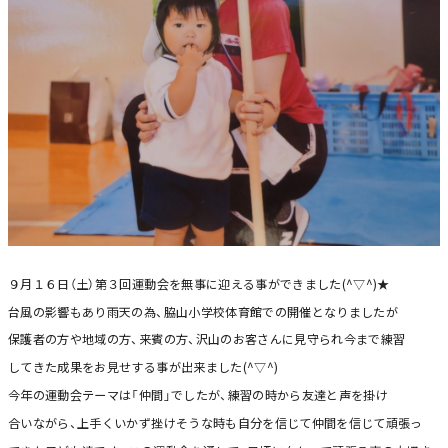
９月１６日（土）第３回運動会を無事に迎える事ができました(^▽^)★
台風の影響もあり雨天の為、脇山小学校体育館での開催となりましたが
保護者の方や地域の方、来賓の方、沢山のお客さんに見守られ今まで練習
してきた成果をお見せする事が出来ました(^▽^)
今年の運動会テーマは「仲間」でしたが、練習の時から友達と声を掛け
合いながら、上手くいかず挫けそうな時も自分を信じて仲間を信じて頑張っ