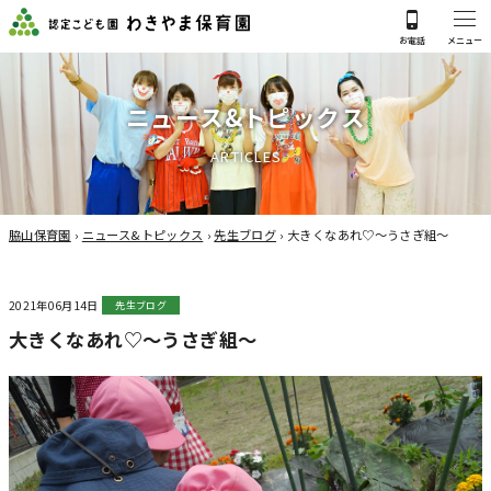
ニ
ュ
ー
ス
&
ト
ピ
ッ
ク
ス
A
R
T
I
C
L
E
S
脇山保育園
›
ニュース&トピックス
›
先生ブログ
›
大きくなあれ♡～うさぎ組～
2021年06月14日
先生ブログ
大きくなあれ♡～うさぎ組～