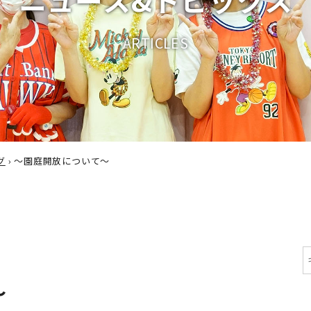
A
R
T
I
C
L
E
S
グ
›
～園庭開放について～
～