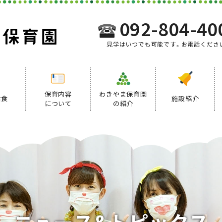
092-804-40
見学はいつでも可能です。お電話くださ
保育内容
わきやま保育園
給食
施設紹介
について
の紹介
事業内容
給食について
デイリープログラム
ニ
ュ
ー
ス
&
ト
ピ
ッ
ク
ス