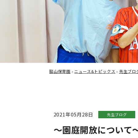
脇山保育園
›
ニュース&トピックス
›
先生ブロ
2021年05月28日
先生ブログ
～園庭開放について