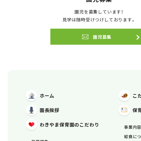
園児を募集しています！
見学は随時受けつけしております。
園児募集
ホーム
こ
園長挨拶
保
わきやま保育園
のこだわり
事業内
給食に