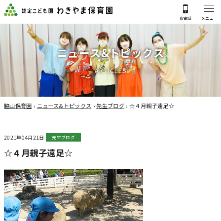
ニ
ュ
ー
ス
&
ト
ピ
ッ
ク
ス
A
R
T
I
C
L
E
S
脇山保育園
›
ニュース&トピックス
›
先生ブログ
›
☆４月親子遠足☆
2021年04月21日
先生ブログ
☆４月親子遠足☆