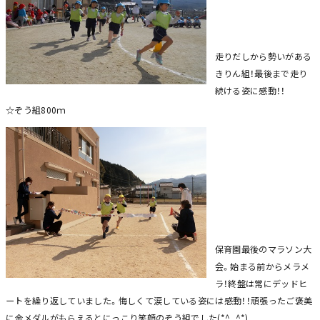
走りだしから勢いがある
きりん組！最後まで走り
続ける姿に感動！！
☆ぞう組800ｍ
保育園最後のマラソン大
会。始まる前からメラメ
ラ！終盤は常にデッドヒ
ートを繰り返していました。悔しくて涙している姿には感動！！頑張ったご褒美
に金メダルがもらえるとにっこり笑顔のぞう組でした(*^_^*)