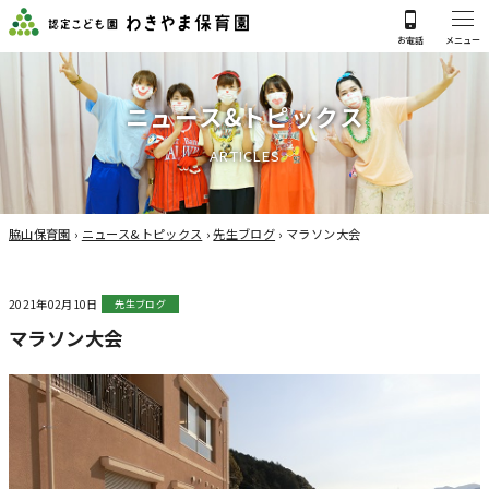
ニ
ュ
ー
ス
&
ト
ピ
ッ
ク
ス
A
R
T
I
C
L
E
S
脇山保育園
›
ニュース&トピックス
›
先生ブログ
›
マラソン大会
2021年02月10日
先生ブログ
マラソン大会