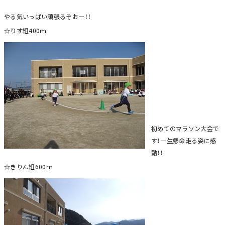
やる気いっぱい頑張るぞおー！！
☆りす組400ｍ
初めてのマラソン大会で
す！一生懸命走る姿に感
動！！
☆きりん組600ｍ