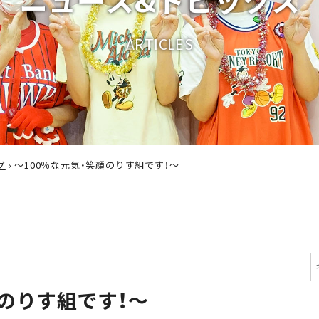
A
R
T
I
C
L
E
S
グ
›
～100％な元気・笑顔のりす組です！～
顔のりす組です！～