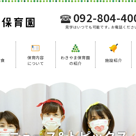
092-804-40
見学はいつでも可能です。お電話くださ
保育内容
わきやま保育園
給食
施設紹介
について
の紹介
事業内容
給食について
デイリープログラム
ニ
ュ
ー
ス
&
ト
ピ
ッ
ク
ス