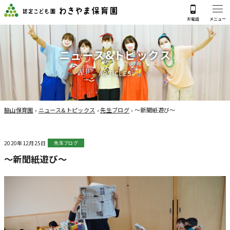
ニ
ュ
ー
ス
&
ト
ピ
ッ
ク
ス
A
R
T
I
C
L
E
S
脇山保育園
›
ニュース&トピックス
›
先生ブログ
›
～新聞紙遊び～
2020年12月25日
先生ブログ
～新聞紙遊び～