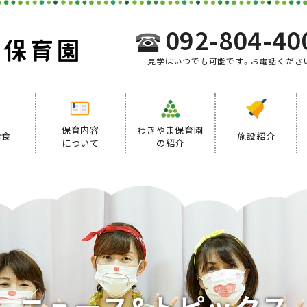
092-804-40
見学はいつでも可能です。お電話くださ
保育内容
わきやま保育園
給食
施設紹介
について
の紹介
事業内容
給食について
デイリープログラム
ニ
ュ
ー
ス
&
ト
ピ
ッ
ク
ス