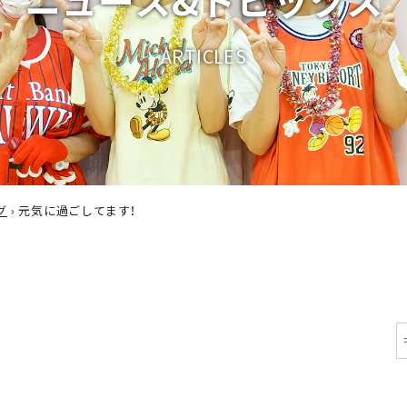
A
R
T
I
C
L
E
S
グ
›
元気に過ごしてます！