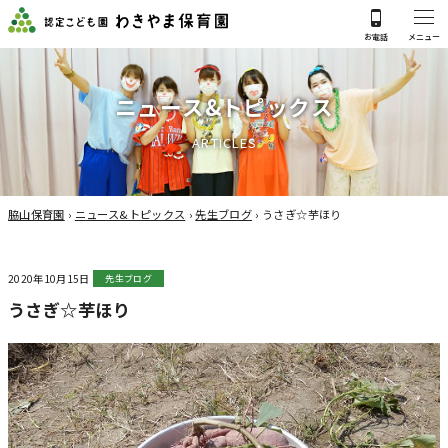
ニ
ュ
ー
ス
&
ト
ピ
ッ
ク
ス
A
R
T
I
C
L
E
S
脇山保育園
›
ニュース&トピックス
›
先生ブログ
›
うさぎ☆芋ほり
2020年10月15日
先生ブログ
うさぎ☆芋ほり