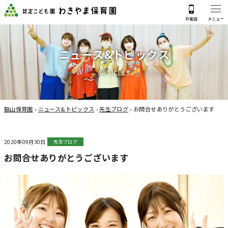
ニ
ュ
ー
ス
&
ト
ピ
ッ
ク
ス
A
R
T
I
C
L
E
S
脇山保育園
›
ニュース&トピックス
›
先生ブログ
›
お問合せありがとうございます
2020年09月30日
先生ブログ
お問合せありがとうございます