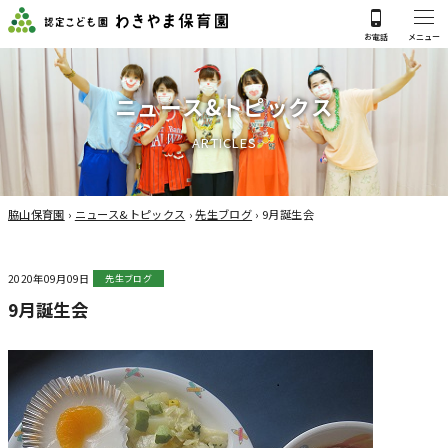
ニ
ュ
ー
ス
&
ト
ピ
ッ
ク
ス
A
R
T
I
C
L
E
S
脇山保育園
›
ニュース&トピックス
›
先生ブログ
›
9月誕生会
2020年09月09日
先生ブログ
9月誕生会