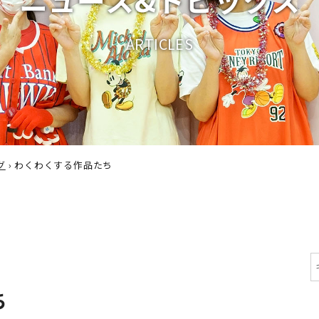
A
R
T
I
C
L
E
S
グ
›
わくわくする作品たち
ち