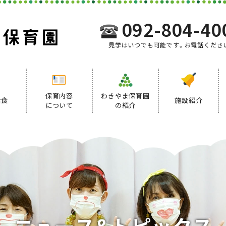
092-804-40
見学はいつでも可能です。お電話くださ
保育内容
わきやま保育園
給食
施設紹介
について
の紹介
事業内容
給食について
デイリープログラム
ニ
ュ
ー
ス
&
ト
ピ
ッ
ク
ス