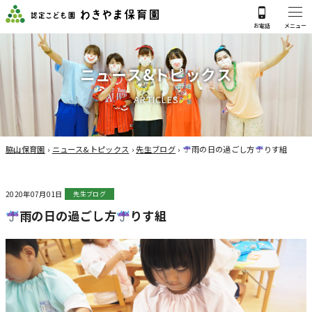
ニ
ュ
ー
ス
&
ト
ピ
ッ
ク
ス
A
R
T
I
C
L
E
S
脇山保育園
›
ニュース&トピックス
›
先生ブログ
›
雨の日の過ごし方
りす組
2020年07月01日
先生ブログ
雨の日の過ごし方
りす組