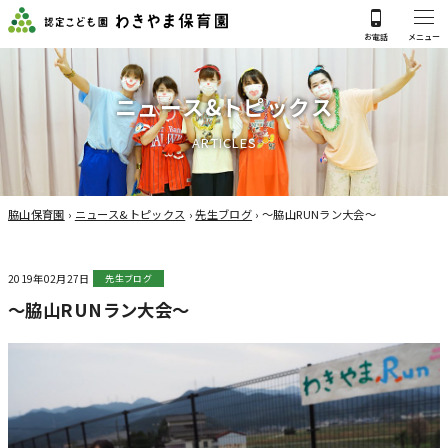
ニ
ュ
ー
ス
&
ト
ピ
ッ
ク
ス
A
R
T
I
C
L
E
S
脇山保育園
›
ニュース&トピックス
›
先生ブログ
›
～脇山RUNラン大会～
2019年02月27日
先生ブログ
～脇山RUNラン大会～