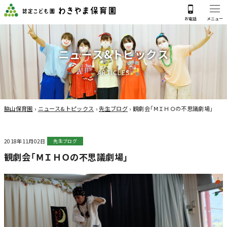
ニ
ュ
ー
ス
&
ト
ピ
ッ
ク
ス
A
R
T
I
C
L
E
S
脇山保育園
›
ニュース&トピックス
›
先生ブログ
›
観劇会「ⅯＩＨＯの不思議劇場」
2018年11月02日
先生ブログ
観劇会「ⅯＩＨＯの不思議劇場」