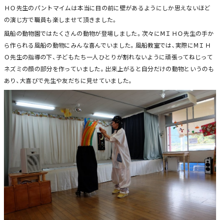
ＨＯ先生のパントマイムは本当に目の前に壁があるようにしか思えないほど
の演じ方で職員も楽しませて頂きました。
風船の動物園ではたくさんの動物が登場しました。次々にⅯＩＨＯ先生の手か
ら作られる風船の動物にみんな喜んでいました。風船教室では、実際にⅯＩＨ
Ｏ先生の指導の下、子どもたち一人ひとりが割れないように頑張ってねじって
ネズミの顔の部分を作っていました。出来上がると自分だけの動物というのも
あり、大喜びで先生や友だちに見せていました。