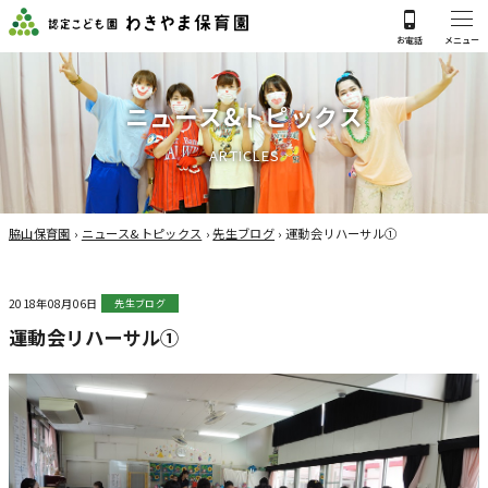
ニ
ュ
ー
ス
&
ト
ピ
ッ
ク
ス
A
R
T
I
C
L
E
S
脇山保育園
›
ニュース&トピックス
›
先生ブログ
›
運動会リハーサル①
2018年08月06日
先生ブログ
運動会リハーサル①