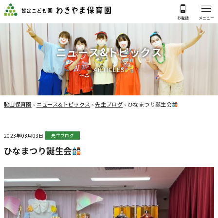
ニ
ュ
ー
ス
&
ト
ピ
ッ
ク
ス
A
R
T
I
C
L
E
S
脇山保育園
›
ニュース&トピックス
›
先生ブログ
›
ひなまつり誕生会
2023年03月03日
先生ブログ
ひなまつり誕生会