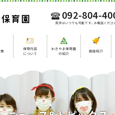
092-804-40
見学はいつでも可能です。お電話くださ
保育内容
わきやま保育園
給食
施設紹介
について
の紹介
事業内容
給食について
デイリープログラム
ニ
ュ
ー
ス
&
ト
ピ
ッ
ク
ス