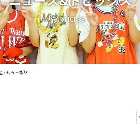
A
R
T
I
C
L
E
S
グ
›
七五三詣り