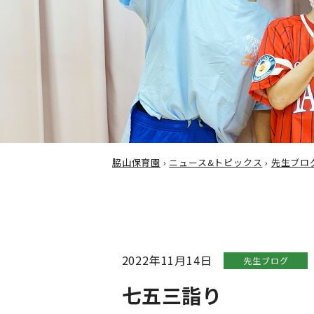
脇山保育園
›
ニュース&トピックス
›
先生ブロ
2022年11月14日
先生ブログ
七五三詣り