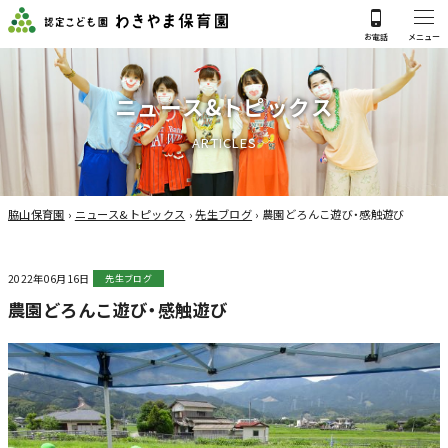
ニ
ュ
ー
ス
&
ト
ピ
ッ
ク
ス
A
R
T
I
C
L
E
S
脇山保育園
›
ニュース&トピックス
›
先生ブログ
›
農園どろんこ遊び・感触遊び
2022年06月16日
先生ブログ
農園どろんこ遊び・感触遊び