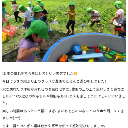
梅i雨の晴れ間で今日はとてもいい天気でした
今日はうさぎ組より上のクラスは農園でどろんこ遊びをしました！
水に濡れたり洋服が汚れるのを気にせずに、農園の土の上で思いっきり遊びま
した!(^^)!水遊びのおもちゃや風船もあり、とても楽しそうにはしゃいでいまし
た。
楽しい時間はあっという間にすぎ、まだあそびたいな～という声が聞こえてき
ました( ^^)
ひよこ組とぺんぎん組は色氷や寒天を使って感触遊びをしました。