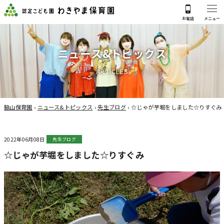
ニ
ュ
ー
ス
&
ト
ピ
ッ
ク
ス
A
R
T
I
C
L
E
S
脇山保育園
›
ニュース&トピックス
›
先生ブログ
›
☆じゃが芋堀をしました☆りすぐみ
2022年06月08日
先生ブログ
☆じゃが芋堀をしました☆りすぐみ