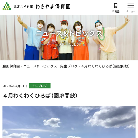
ニ
ュ
ー
ス
&
ト
ピ
ッ
ク
ス
A
R
T
I
C
L
E
S
脇山保育園
›
ニュース&トピックス
›
先生ブログ
›
４月わくわくひろば（園庭開放）
2022年04月01日
先生ブログ
４月わくわくひろば（園庭開放）