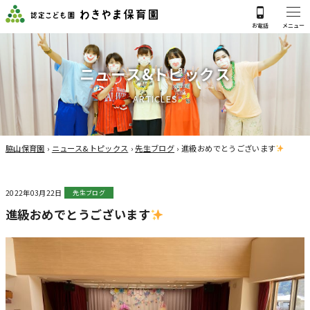
ニ
ュ
ー
ス
&
ト
ピ
ッ
ク
ス
A
R
T
I
C
L
E
S
脇山保育園
›
ニュース&トピックス
›
先生ブログ
›
進級おめでとうございます
2022年03月22日
先生ブログ
進級おめでとうございます