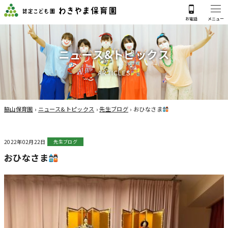
ニ
ュ
ー
ス
&
ト
ピ
ッ
ク
ス
A
R
T
I
C
L
E
S
脇山保育園
›
ニュース&トピックス
›
先生ブログ
›
おひなさま
2022年02月22日
先生ブログ
おひなさま