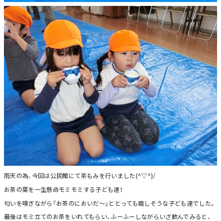
雨天の為、今回は公民館にて茶もみを行いました(^▽^)/
お茶の葉を一生懸命モミモミする子ども達！
匂いを嗅ぎながら「お茶のにおいだ～」ととっても嬉しそうな子ども達でした。
最後はモミ立てのお茶をいれてもらい、ふーふーしながらいざ飲んでみると、