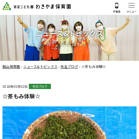
ニ
ュ
ー
ス
&
ト
ピ
ッ
ク
ス
A
R
T
I
C
L
E
S
脇山保育園
›
ニュース&トピックス
›
先生ブログ
›
☆茶もみ体験☆
2018年05月02日
先生ブログ
☆茶もみ体験☆