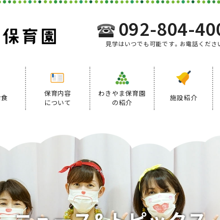
092-804-40
見学はいつでも可能です。お電話くださ
保育内容
わきやま保育園
給食
施設紹介
について
の紹介
事業内容
給食について
デイリープログラム
ニ
ュ
ー
ス
&
ト
ピ
ッ
ク
ス