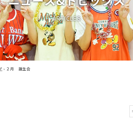
A
R
T
I
C
L
E
S
グ
›
２月 誕生会