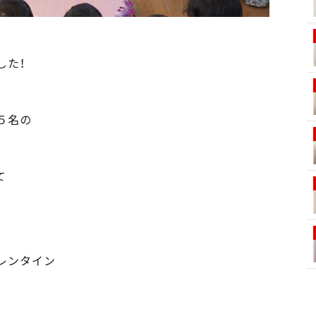
した！
５名の
て
レンタイン