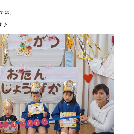
では、
よ♪