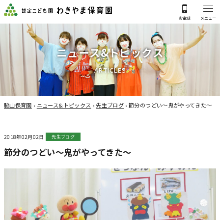
ニ
ュ
ー
ス
&
ト
ピ
ッ
ク
ス
A
R
T
I
C
L
E
S
脇山保育園
›
ニュース&トピックス
›
先生ブログ
›
節分のつどい～鬼がやってきた～
2018年02月02日
先生ブログ
節分のつどい～鬼がやってきた～